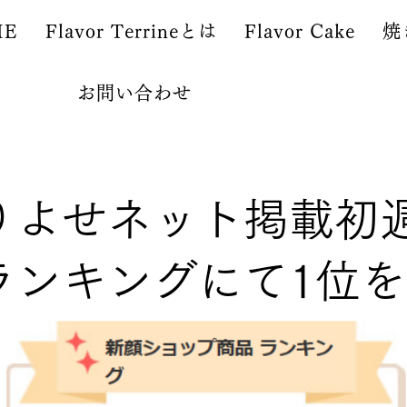
ME
Flavor Terrineとは
Flavor Cake
焼
お問い合わせ
りよせネット掲載初
ランキングにて1位