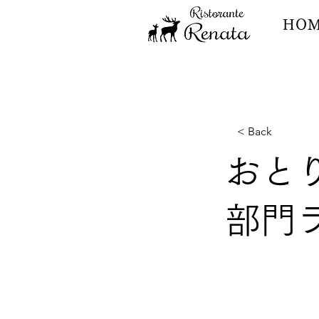
HO
< Back
おと
部門